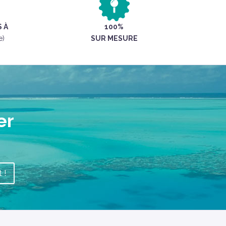
 À
100%
e)
SUR MESURE
er
 !