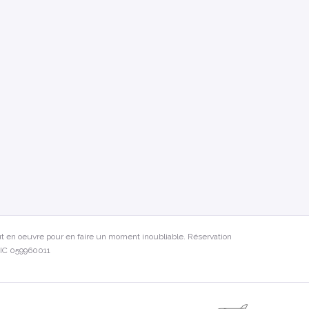
t en oeuvre pour en faire un moment inoubliable. Réservation
)LIC 059960011