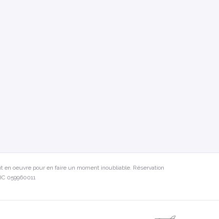
t en oeuvre pour en faire un moment inoubliable. Réservation
)LIC 059960011