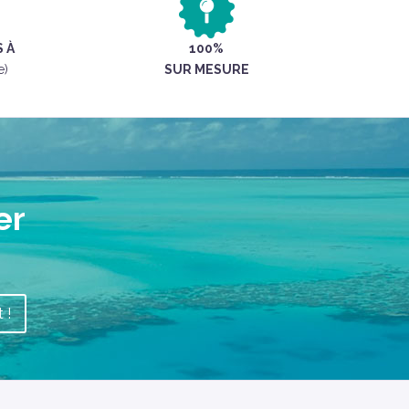
 À
100%
e)
SUR MESURE
er
 !