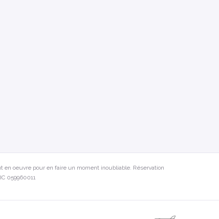
t en oeuvre pour en faire un moment inoubliable. Réservation
)LIC 059960011