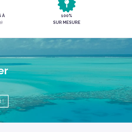
 À
100%
e)
SUR MESURE
er
 !