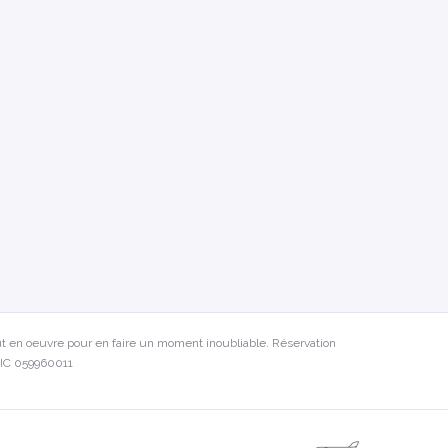
t en oeuvre pour en faire un moment inoubliable. Réservation
)LIC 059960011