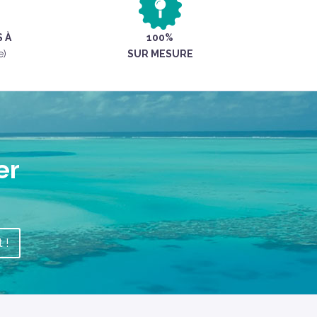
 À
100%
e)
SUR MESURE
er
 !