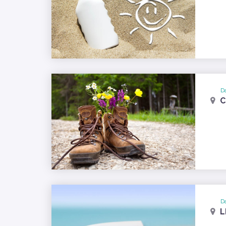
Da
C
Da
L