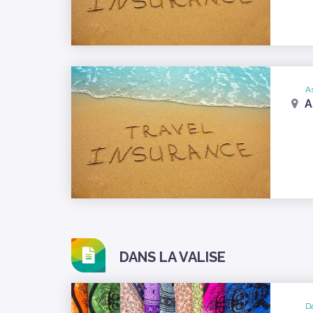
A
A
DANS LA VALISE
Da