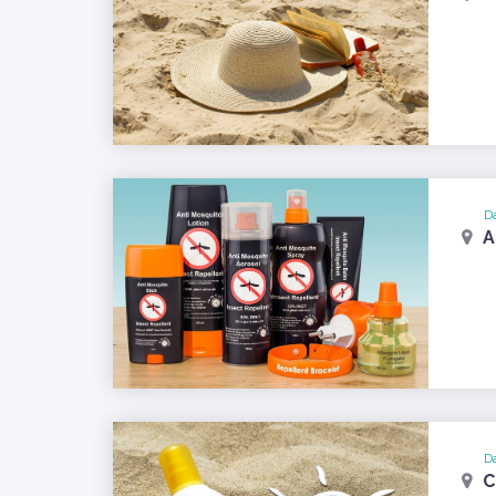
Da
A
Da
C