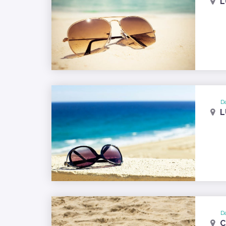
L
Da
L
Da
C