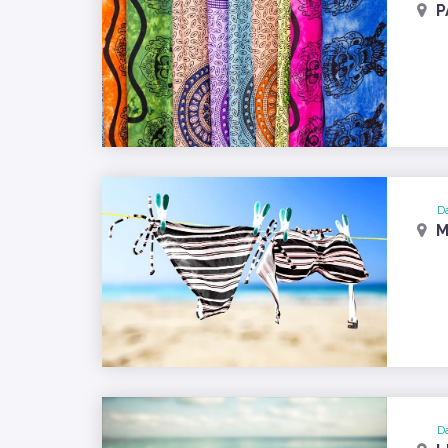
P
Da
M
Da