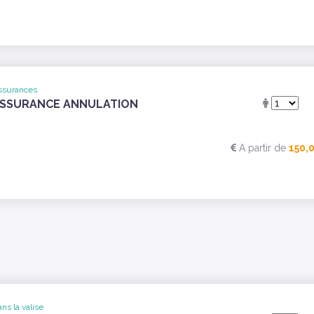
ssurances
SSURANCE ANNULATION
A partir de
150,
ns la valise