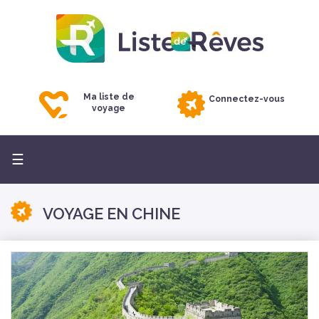
Ma liste de
Connectez-vous
voyage
Basculer
☰
la
navigation
VOYAGE EN CHINE