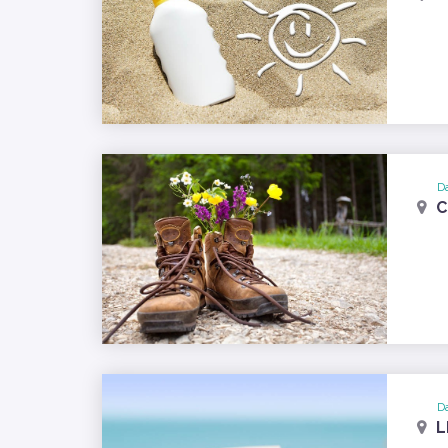
Da
C
Da
L