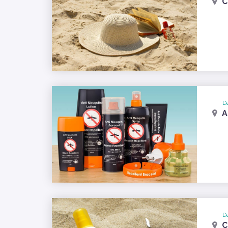
C
Da
A
Da
C