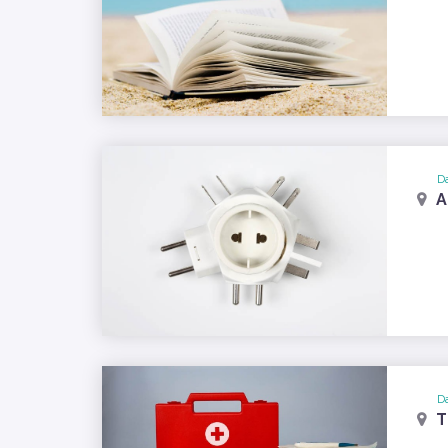
Da
A
Da
T