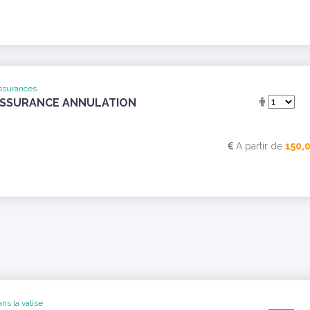
ssurances
SSURANCE ANNULATION
A partir de
150,
ns la valise