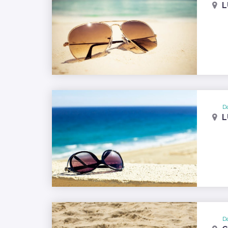
L
Da
L
Da