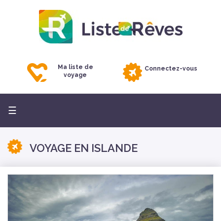
Ma liste de
Connectez-vous
voyage
Basculer
☰
la
navigation
VOYAGE EN ISLANDE